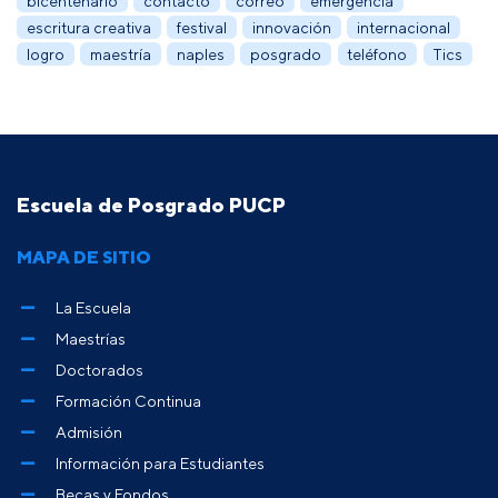
bicentenario
contacto
correo
emergencia
escritura creativa
festival
innovación
internacional
logro
maestría
naples
posgrado
teléfono
Tics
Escuela de Posgrado PUCP
MAPA DE SITIO
La Escuela
Maestrías
Doctorados
Formación Continua
Admisión
Información para Estudiantes
Becas y Fondos