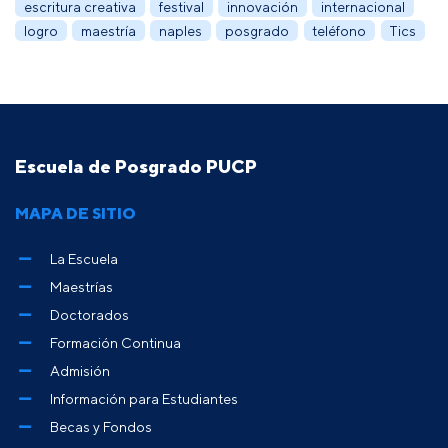
escritura creativa
festival
innovación
internacional
logro
maestría
naples
posgrado
teléfono
Tics
Escuela de Posgrado PUCP
MAPA DE SITIO
La Escuela
Maestrías
Doctorados
Formación Continua
Admisión
Información para Estudiantes
Becas y Fondos