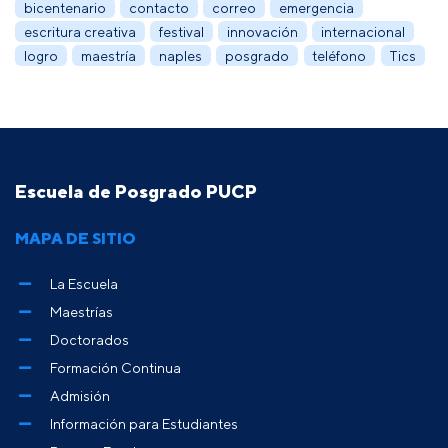
bicentenario
contacto
correo
emergencia
escritura creativa
festival
innovación
internacional
logro
maestría
naples
posgrado
teléfono
Tics
Escuela de Posgrado PUCP
MAPA DE SITIO
La Escuela
Maestrías
Doctorados
Formación Continua
Admisión
Información para Estudiantes