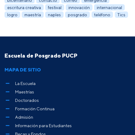
bicentenario
contacto
correo
emergencia
escritura creativa
festival
innovación
internacional
logro
maestría
naples
posgrado
teléfono
Tics
Escuela de Posgrado PUCP
MAPA DE SITIO
La Escuela
Maestrías
Doctorados
Formación Continua
Admisión
Información para Estudiantes
Becas y Fondos