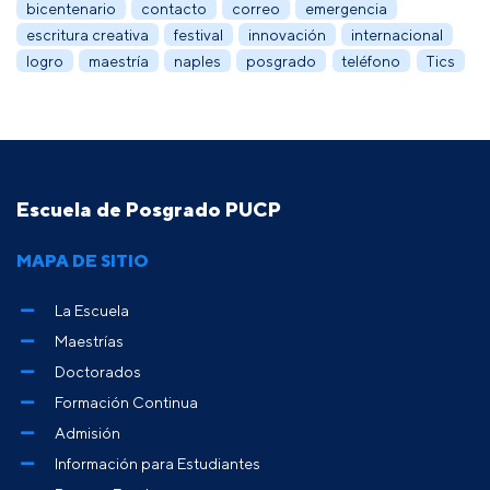
bicentenario
contacto
correo
emergencia
escritura creativa
festival
innovación
internacional
logro
maestría
naples
posgrado
teléfono
Tics
Escuela de Posgrado PUCP
MAPA DE SITIO
La Escuela
Maestrías
Doctorados
Formación Continua
Admisión
Información para Estudiantes