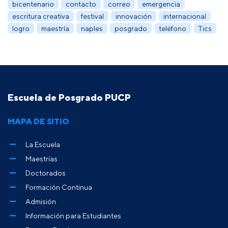
bicentenario
contacto
correo
emergencia
escritura creativa
festival
innovación
internacional
logro
maestría
naples
posgrado
teléfono
Tics
Escuela de Posgrado PUCP
MAPA DE SITIO
La Escuela
Maestrías
Doctorados
Formación Continua
Admisión
Información para Estudiantes