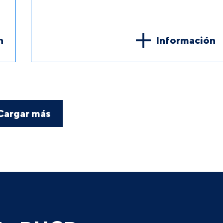
n
Información
Cargar más