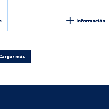
n
Información
Cargar más