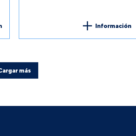
n
Información
Cargar más