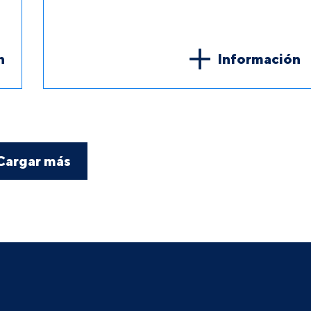
n
Información
Cargar más