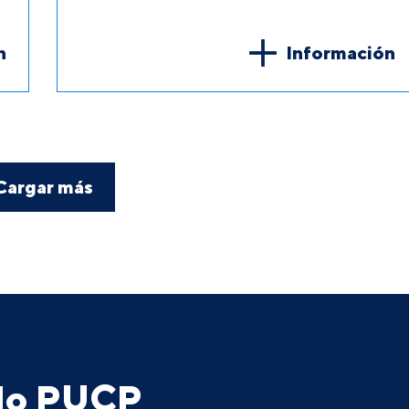
n
Información
Cargar más
ado PUCP