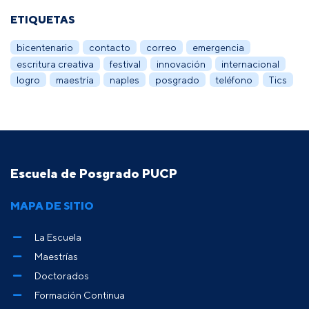
ETIQUETAS
bicentenario
contacto
correo
emergencia
escritura creativa
festival
innovación
internacional
logro
maestría
naples
posgrado
teléfono
Tics
Escuela de Posgrado PUCP
MAPA DE SITIO
La Escuela
Maestrías
Doctorados
Formación Continua